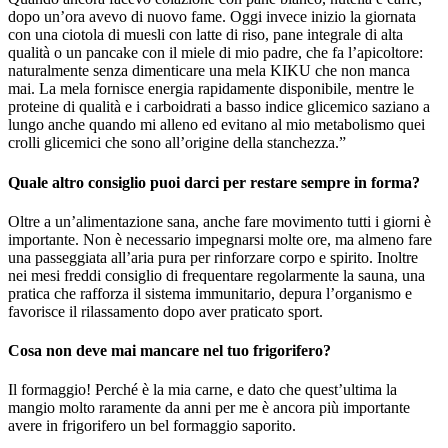
dopo un’ora avevo di nuovo fame. Oggi invece inizio la giornata
con una ciotola di muesli con latte di riso, pane integrale di alta
qualità o un pancake con il miele di mio padre, che fa l’apicoltore:
naturalmente senza dimenticare una mela KIKU che non manca
mai. La mela fornisce energia rapidamente disponibile, mentre le
proteine di qualità e i carboidrati a basso indice glicemico saziano a
lungo anche quando mi alleno ed evitano al mio metabolismo quei
crolli glicemici che sono all’origine della stanchezza.”
Quale altro consiglio puoi darci per restare sempre in forma?
Oltre a un’alimentazione sana, anche fare movimento tutti i giorni è
importante. Non è necessario impegnarsi molte ore, ma almeno fare
una passeggiata all’aria pura per rinforzare corpo e spirito. Inoltre
nei mesi freddi consiglio di frequentare regolarmente la sauna, una
pratica che rafforza il sistema immunitario, depura l’organismo e
favorisce il rilassamento dopo aver praticato sport.
Cosa non deve mai mancare nel tuo frigorifero?
Il formaggio! Perché è la mia carne, e dato che quest’ultima la
mangio molto raramente da anni per me è ancora più importante
avere in frigorifero un bel formaggio saporito.