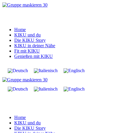
Zum
Inhalt
springen
Home
KIKU und du
Die KIKU Story
KIKU in deiner Nähe
Fit mit KIKU
Genießen mit KIKU
Home
KIKU und du
Die KIKU Story